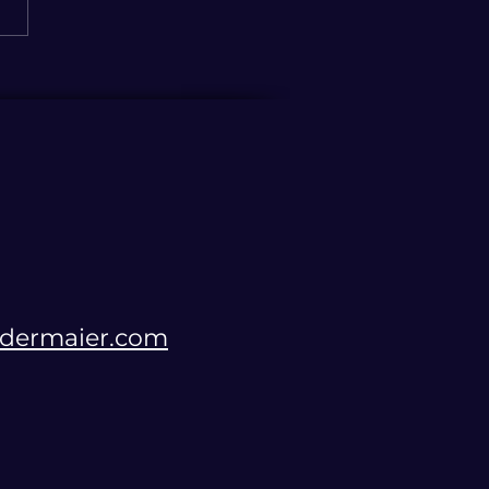
chlichkeit statt
tlogik – der bittere
heitssprung
edermaier.com