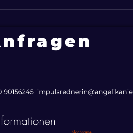
Ressourcen-Abfluss Pflege:
Mens
Herausforderung für
Mark
Familien und Firmen
Wahr
Anfragen
60 90156245‬
impulsrednerin@angelikani
nformationen
Nachname