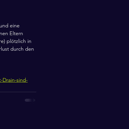
rund eine 
nen Eltern 
) plötzlich in 
rlust durch den 
-Drain-sind-