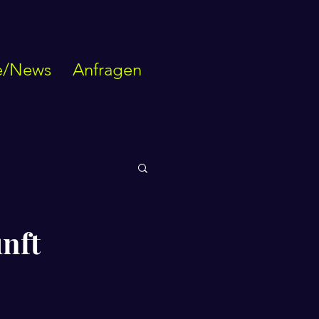
e/News
Anfragen
unft