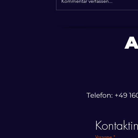
Pflegereform 2027:
Kommentar verfassen...
Taschenspielertricks statt
echter Lösungen!
Telefon: ‭+49 1
Kontakti
Vorname
*