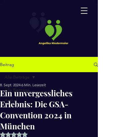
Beitrag
Alle Beiträge
8. Sept. 2024
6 Min. Lesezeit
Alle Beiträge
Ein unvergessliches
Artikel
Erlebnis: Die GSA-
Convention 2024 in
München
Mit NaN von 5 Sternen bewertet.