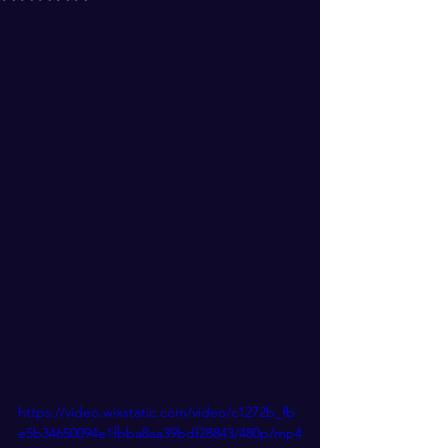
https://video.wixstatic.com/video/c1272b_fb
e5b34650094e1fbba8aa39bdf28843/480p/mp4