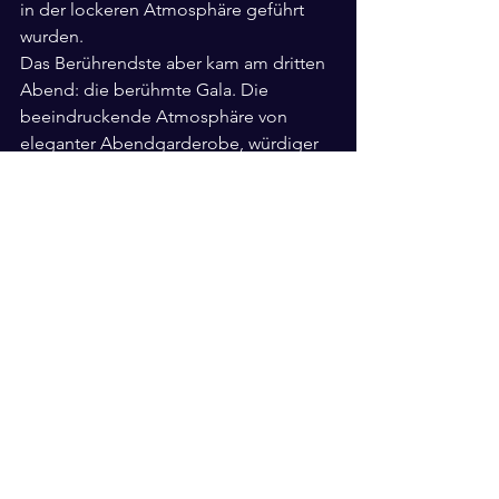
in der lockeren Atmosphäre geführt 
wurden.
Das Berührendste aber kam am dritten 
Abend: die berühmte Gala. Die 
beeindruckende Atmosphäre von 
eleganter Abendgarderobe, würdiger 
Ballsaal-Gestaltung und einer 
zauberhaften Stimmung, hat mich 
sofort mitgenommen. Das Programm 
konnte sich sehen lassen und ich war 
überwältigt von dem, was ich erlebt 
habe:
Die vielen Ehrungen von Menschen, 
die die GSA auf hochkarätigem Niveau 
ehrenamtlich (!) seit Jahrzehnten 
unterstützen im Bereich der 
Workshops, der Mentoren-Programme, 
der Ausrichtung der Conventions, usw. 
Die Vergabe des Deutschen 