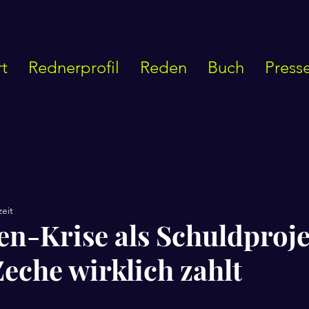
rt
Rednerprofil
Reden
Buch
Press
zeit
en-Krise als Schuldproje
Zeche wirklich zahlt
nen bewertet.