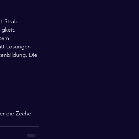
t Strafe 
gkeit, 
stem 
tatt Lösungen 
tenbildung. Die 
er-die-Zeche-