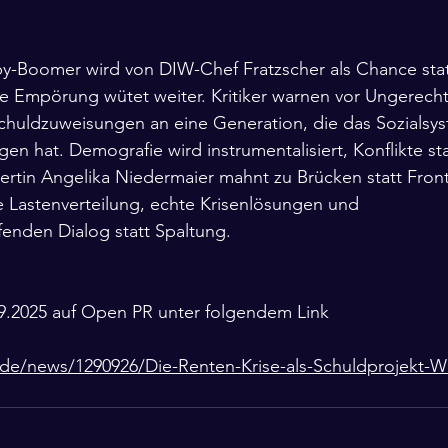
Baby-Boomer wird von DIW-Chef Fratzscher als Chance stat
e Empörung wütet weiter. Kritiker warnen vor Ungerechti
Schuldzuweisungen an eine Generation, die das Sozialsy
gen hat. Demografie wird instrumentalisiert, Konflikte s
ertin Angelika Niedermaier mahnt zu Brücken statt Fron
e Lastenverteilung, echte Krisenlösungen und 
enden Dialog statt Spaltung.
09.2025 auf Open PR unter folgendem Link
de/news/1290926/Die-Renten-Krise-als-Schuldprojekt-W