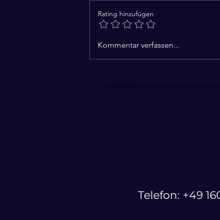
Rating hinzufügen
Pflegereform 2027:
Kommentar verfassen...
Taschenspielertricks statt
echter Lösungen!
Telefon: ‭+49 1