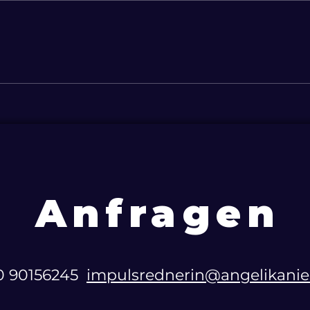
Ressourcen-Abfluss Pflege:
Strat
Herausforderung für
Zuku
Familien und Firmen
Anfragen
60 90156245‬
impulsrednerin@angelikani