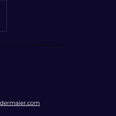
egien für die Pflege der
nft
edermaier.com