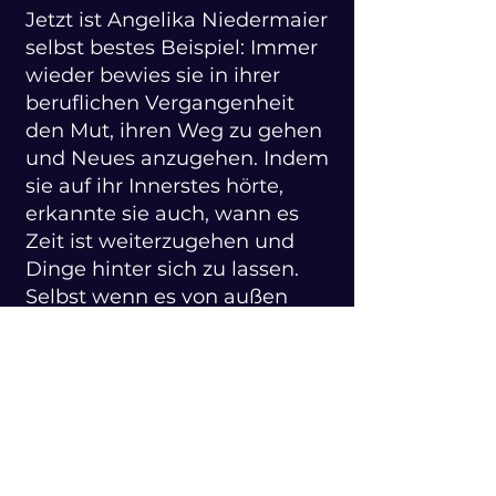
Jetzt ist Angelika Niedermaier
selbst bestes Beispiel: Immer
wieder bewies sie in ihrer
beruflichen Vergangenheit
den Mut, ihren Weg zu gehen
und Neues anzugehen. Indem
sie auf ihr Innerstes hörte,
erkannte sie auch, wann es
Zeit ist weiterzugehen und
Dinge hinter sich zu lassen.
Selbst wenn es von außen
gesehen so scheint, waren
ihre Entscheidungen nie
Kurzschlussreaktionen,
sondern wohlüberlegte
Veränderungen, die sie
schnell anstieß und umsetzte.
Denn Angelika Niedermaier